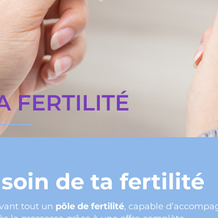
 FERTILITÉ
soin de ta fertilité
avant tout un
pôle de fertilité
, capable d’accompa