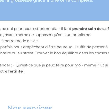
s la grossesse grâce à une offre complète.
pe qui pour nous est primordial : il faut
prendre soin de sa fe
ents, avant même de supposer qu’on a un problème.
n à notre mode de vie.
parfois nous empêchent d’être heureux. Il suffit de penser à la 
taire ou au stress. Trouver le bon équilibre dans les choses 
ander : « Qu’est-ce que je peux faire pour moi- même ? Et si
votre
fertilité
!
Nos services