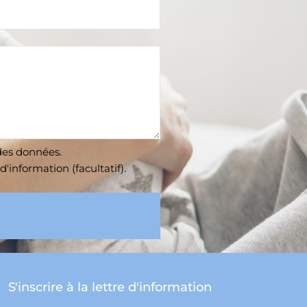
des données
.
d'information (facultatif).
S'inscrire à la lettre d'information