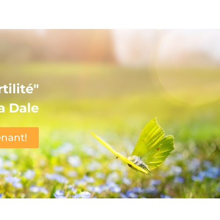
tilité"
a Dale
nant!