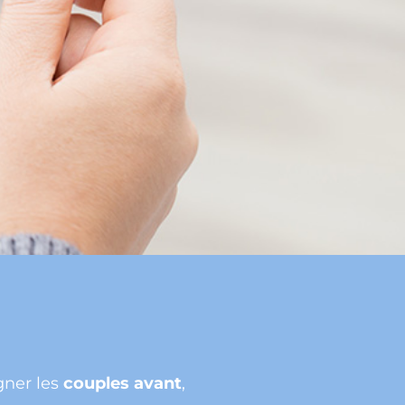
gner les
couples avant
,