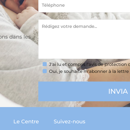
ons dans les
J'ai lu et compris l'avis de
protection 
Oui, je souhaite m'abonner à la lettre 
Le Centre
Suivez-nous