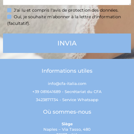
J'ai lu et compris l'avis de
protection des données
.
Oui, je souhaite m'abonner à la lettre d'information
(facultatif).
Informations utiles
info@cfa-italia.com
+39 081641689 - Secrétariat du CFA
3423871734 - Service Whatsapp
Où sommes-nous
Siège
Naples – Via Tasso, 480