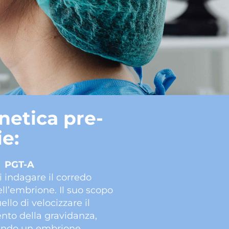
netica pre-
ie:
PGT-A
 indagare il corredo
l’embrione. Il suo scopo
ello di velocizzare il
to della gravidanza,
ando un embrione