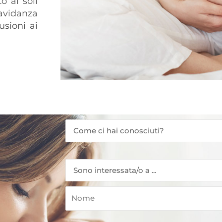
o ai soli
avidanza
sioni ai