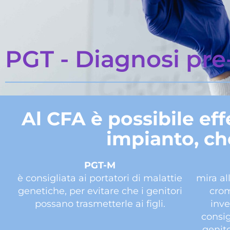
PGT - Diagnosi pre
Al CFA è possibile ef
impianto, che
PGT-M
è consigliata ai portatori di malattie
mira al
genetiche, per evitare che i genitori
crom
possano trasmetterle ai figli.
inve
consig
genito