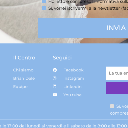
Ho letto e compreso l'informativa sul
Sì, vorrei iscrivermi alla newsletter (fac
Il Centro
Seguici
Chi siamo
Facebook
Brian Dale
Instagram
Equipe
Linkedin
You tube
Sì, vo
compreso
lle 17:00 dal lunedì al venerdì e il sabato dalle 8:00 alle 13:00