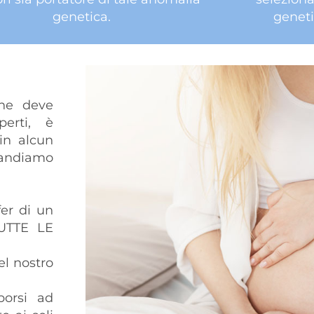
genetica.
genet
che deve
perti, è
in alcun
andiamo
fer di un
TUTTE LE
el nostro
porsi ad