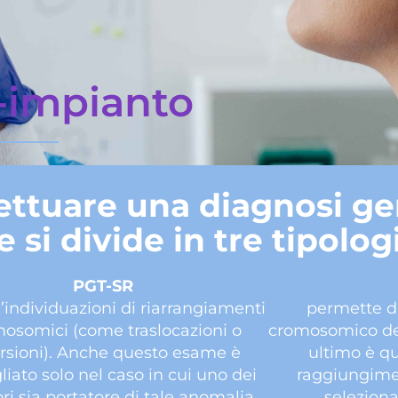
-impianto
fettuare una diagnosi ge
 si divide in tre tipolog
PGT-SR
l’individuazioni di riarrangiamenti
permette di
osomici (come traslocazioni o
cromosomico del
rsioni). Anche questo esame è
ultimo è qu
liato solo nel caso in cui uno dei
raggiungimen
ri sia portatore di tale anomalia
selezion