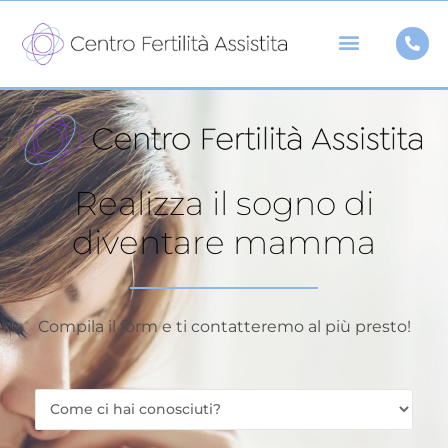
Vai
al
contenuto
Realizza il sogno di
diventare mamma
Compila il form e ti contatteremo al più presto!