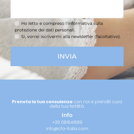
Ho letto e compreso l'informativa sulla
protezione dei dati personali
.
Sì, vorrei iscrivermi alla newsletter (facoltativo).
Prenota la tua consulenza
con noi e prenditi cura
della tua fertilità.
Info
+39 081641689
info@cfa-italia.com