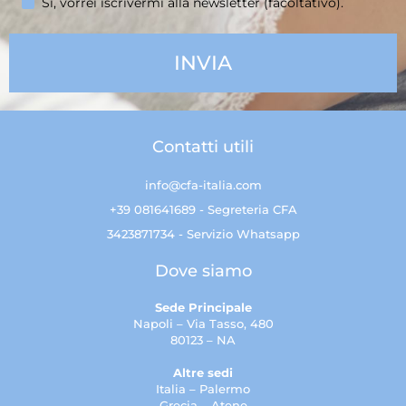
Sì, vorrei iscrivermi alla newsletter (facoltativo).
Contatti utili
info@cfa-italia.com
+39 081641689 - Segreteria CFA
3423871734 - Servizio Whatsapp
Dove siamo
Sede Principale
Napoli – Via Tasso, 480
80123 – NA
Altre sedi
Italia – Palermo
Grecia – Atene