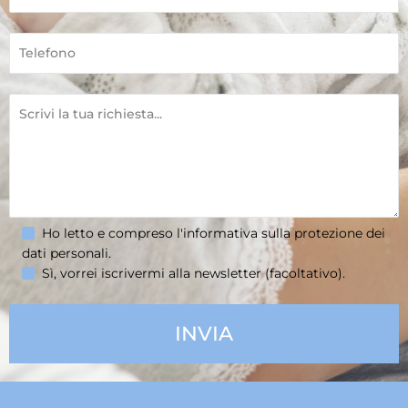
Ho letto e compreso l'informativa sulla
protezione dei
dati personali
.
Sì, vorrei iscrivermi alla newsletter (facoltativo).