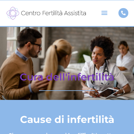
Vai
al
contenuto
Cura dell'infertilità
Cause di infertilità