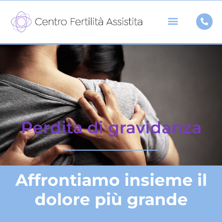
Vai
al
contenuto
Perdita di gravidanza
Affrontiamo insieme il
dolore più grande