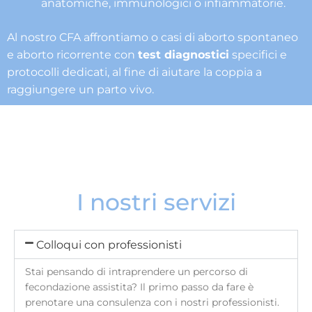
anatomiche, immunologici o infiammatorie.
Al nostro CFA affrontiamo o casi di aborto spontaneo
e aborto ricorrente con
test diagnostici
specifici e
protocolli dedicati, al fine di aiutare la coppia a
raggiungere un parto vivo.
I nostri servizi
Colloqui con professionisti
Stai pensando di intraprendere un percorso di
fecondazione assistita? Il primo passo da fare è
prenotare una consulenza con i nostri professionisti.