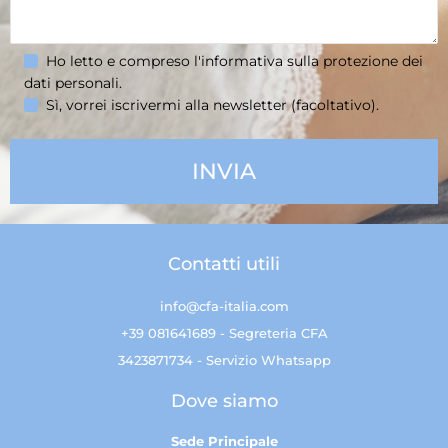
Ho letto e compreso l'informativa sulla
protezione dei
dati personali
.
Sì, vorrei iscrivermi alla newsletter (facoltativo).
Contatti utili
info@cfa-italia.com
+39 081641689 - Segreteria CFA
3423871734 - Servizio Whatsapp
Dove siamo
Sede Principale