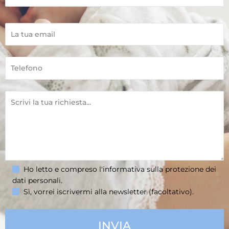
Ho letto e compreso l'informativa sulla
protezione dei
dati personali
.
Sì, vorrei iscrivermi alla newsletter (facoltativo).