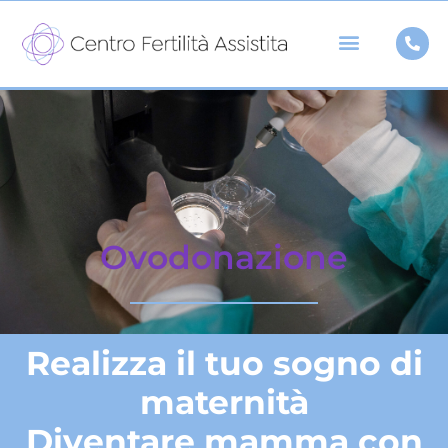
Vai
al
contenuto
Ovodonazione
Realizza il tuo
sogno di
maternità
Diventare mamma
con