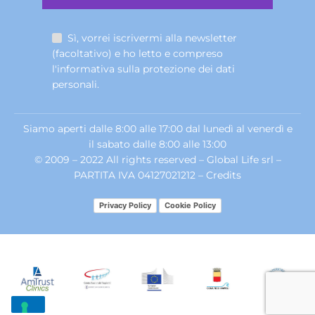
Sì, vorrei iscrivermi alla newsletter
(facoltativo) e ho letto e compreso
l'informativa sulla
protezione dei dati
personali
.
Siamo aperti dalle 8:00 alle 17:00 dal lunedì al venerdì e
il sabato dalle 8:00 alle 13:00
© 2009 – 2022 All rights reserved – Global Life srl –
PARTITA IVA 04127021212 –
Credits
Privacy Policy
Cookie Policy