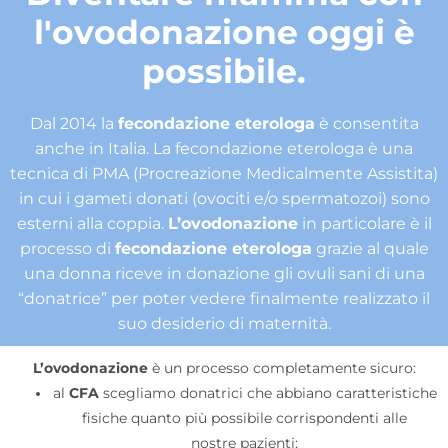
l'ovodonazione oggi è
possibile.
Dal 2014 la
fecondazione eterologa
è consentita
anche in Italia. La fecondazione eterologa è una
tecnica di PMA (Procreazione Medicalmente Assistita)
in cui i gameti donati (ovociti e/o spermatozoi) sono
esterni alla coppia.
L’ovodonazione
in particolare è il
processo di
fecondazione eterologa
grazie al quale
una donna riceve in donazione gli ovuli sani di una
“donatrice” per poter vedere finalmente realizzato il
suo desiderio di maternità.
L’ovodonazione
è un processo completamente sicuro:
al
CFA
scegliamo donatrici che abbiano caratteristiche
fisiche quanto più possibile corrispondenti alle
nostre pazienti;