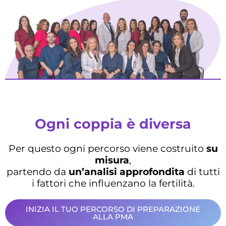
Ogni coppia è diversa
Per questo ogni percorso viene costruito
su
misura
,
partendo da
un’analisi approfondita
di tutti
i fattori che influenzano la fertilità.
INIZIA IL TUO PERCORSO DI PREPARAZIONE
ALLA PMA