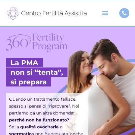
Vai
al
contenuto
La PMA
non si “tenta”,
si prepara
Quando un trattamento fallisce,
spesso si pensa di “riprovare”. Noi
partiamo da un’altra domanda:
perché non ha funzionato?
Se la
qualità ovocitaria
o
spermatica
non è adeguata, anche