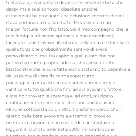
tentativo è, invece, stato devastante, vedere le beta che
dapprima alte si sono poi dissolute anziché
crescere mi ha procurato una delusione enorme che mi
stava portando a mollare tutto. Mi volevo fermare
ma per fortuna non l’ho fatto. Sia il mio compagno che la
mia famiglia mi hanno spronata a non arrendermi,
facendo sì che trovassi all’esterno, nella mia rete familiare,
quella forza che probabilmente sentivo di avere
perso dentro di me. Ho capito a quel punto che non
potevo fermarmi proprio adesso, che avevo un’altra
blastocisti e che le cure fatte erano state molto pesanti sia
da un punto di vista fisico ma soprattutto
psicologico; per questo io non potevo arrendermi e
vanificare tutto quello che fino ad ora avevamo fatto e
allora ho ritrovato la speranza e, ad oggi, mi ripeto
continuamente: meno male che sono andata avanti.
Mi sono sottoposta ad un altro transfer e ricordo che il
giorno delle beta avevo ansia e tremolio, provavo
un mix di emozioni e non nascondo che stentavo a
leggere il risultato delle beta: 2200, mi sembravano
altissime, non ci credevo, per me era impossibile. Ho