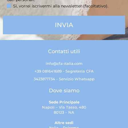
Sì, vorrei iscrivermi alla newsletter (facoltativo).
Contatti utili
info@cfa-italia.com
+39 081641689 - Segreteria CFA
3423871734 - Servizio Whatsapp
Dove siamo
Sede Principale
Napoli – Via Tasso, 480
80123 – NA
Altre sedi
Italia – Palermo