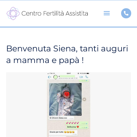
Vai
al
contenuto
Benvenuta Siena, tanti auguri
a mamma e papà !