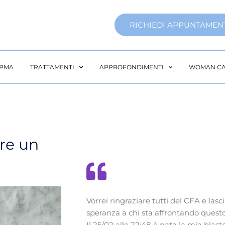
RICHIEDI APPUNTAMEN
PMA
TRATTAMENTI
APPROFONDIMENTI
WOMAN C
are un
Vorrei ringraziare tutti del CFA e las
speranza a chi sta affrontando quest
Il 25/02 alle 22:48 è nata la mia blas