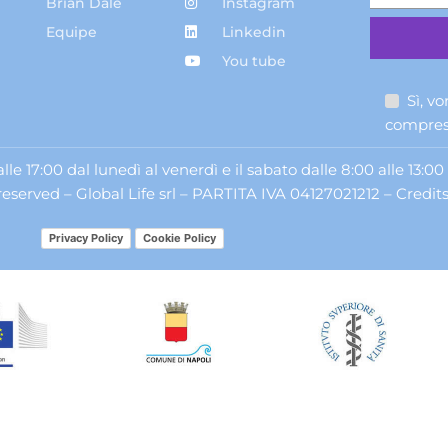
Brian Dale
Instagram
Equipe
Linkedin
You tube
Sì, vo
compreso
lle 17:00 dal lunedì al venerdì e il sabato dalle 8:00 alle 13:00
reserved – Global Life srl – PARTITA IVA 04127021212 –
Credit
Privacy Policy
Cookie Policy
ativa sulla raccolta
Le tue preferenze relative alla privacy