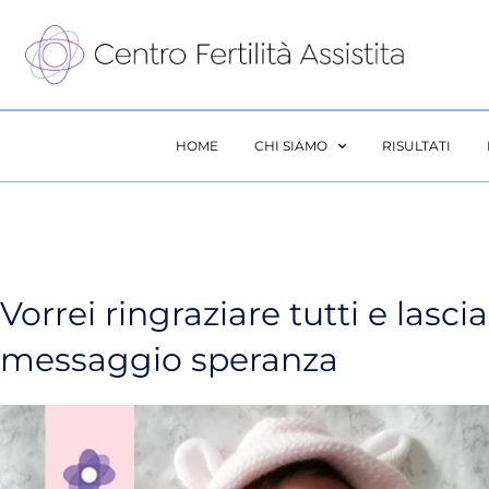
Vai
al
contenuto
HOME
CHI SIAMO
RISULTATI
Vorrei ringraziare tutti e lasci
messaggio speranza