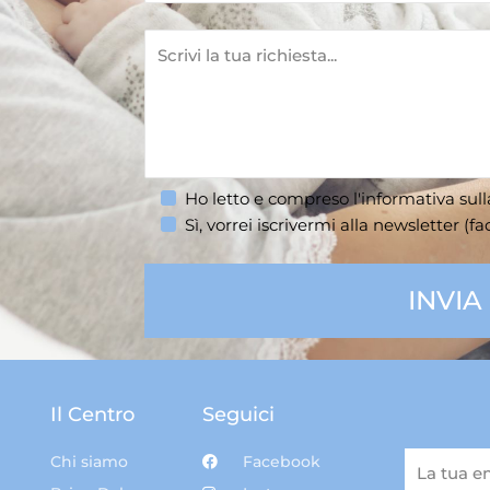
Ho letto e compreso l'informativa sul
Sì, vorrei iscrivermi alla newsletter (fac
Il Centro
Seguici
Chi siamo
Facebook