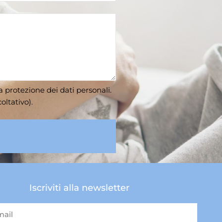
la
protezione dei dati personali
.
oltativo).
Iscriviti alla newsletter