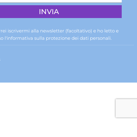
rrei iscrivermi alla newsletter (facoltativo) e ho letto e
 l'informativa sulla
protezione dei dati personali
.
s