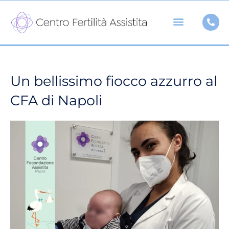
Vai
al
contenuto
Un bellissimo fiocco azzurro al
CFA di Napoli