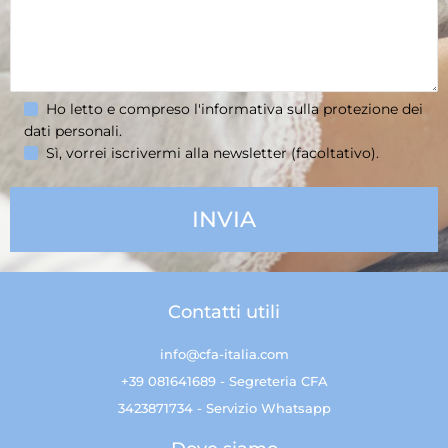
Ho letto e compreso l'informativa sulla
protezione dei
dati personali
.
Sì, vorrei iscrivermi alla newsletter (facoltativo).
Contatti utili
info@cfa-italia.com
+39 081641689 - Segreteria CFA
3423871734 - Servizio Whatsapp