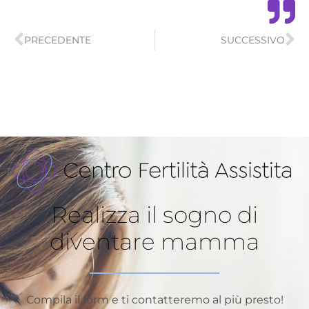
Precedente
Su
PRECEDENTE
SUCCESSIVO
Realizza il sogno di
diventare mamma
Compila il form e ti contatteremo al più presto!