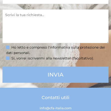
Ho letto e compreso l'informativa sulla
protezione dei
dati personali
.
Sì, vorrei iscrivermi alla newsletter (facoltativo).
Contatti utili
info@cfa-italia.com