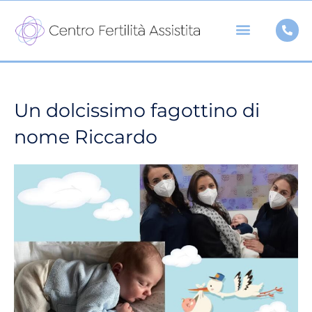
Vai
al
contenuto
Un dolcissimo fagottino di
nome Riccardo